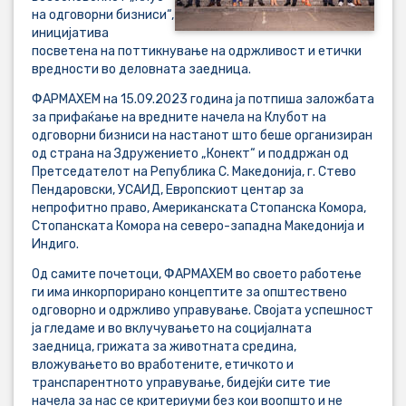
на одговорни бизниси“,
иницијатива
посветена на поттикнување на одржливост и етички
вредности во деловната заедница.
ФАРМАХЕМ на 15.09.2023 година ја потпиша заложбата
за прифаќање на вредните начела на Клубот на
одговорни бизниси на настанот што беше организиран
од страна на Здружението „Конект“ и поддржан од
Претседателот на Република С. Македонија, г. Стево
Пендаровски, УСАИД, Европскиот центар за
непрофитно право, Американската Стопанска Комора,
Стопанската Комора на северо-западна Македонија и
Индиго.
Од самите почетоци, ФАРМАХЕМ во своето работење
ги има инкорпорирано концептите за општествено
одговорно и одржливо управување. Својата успешност
ја гледаме и во вклучувањето на социјалната
заедница, грижата за животната средина,
вложувањето во вработените, етичкото и
транспарентното управување, бидејќи сите тие
начела за нас се критериуми без кои воопшто и не