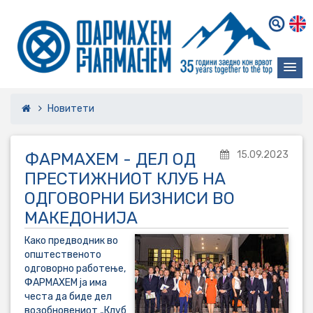
Новитети
15.09.2023
ФАРМАХЕМ - ДЕЛ ОД
ПРЕСТИЖНИОТ КЛУБ НА
ОДГОВОРНИ БИЗНИСИ ВО
МАКЕДОНИЈА
Како предводник во
општественото
одговорно работење,
ФАРМАХЕМ ја има
честа да биде дел
возобновениот „Клуб