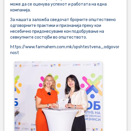
може да се оценува успехот и работата на една
компанија.
За нашата заложба сведочат бројните општествено
одговорните практики и признанија преку кои
несебично придонесуваме кон подобрување на
севкупните состојби во општеството.
https://www.farmahem.com.mk/opshtestvena_odgovor
nost