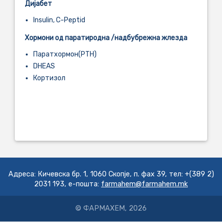
Дијабет
Insulin, C-Peptid
Хормони од паратиродна /надбубрежна жлезда
Паратхормон(PTH)
DHEAS
Кортизол
....................................................................................................................
....................................................................................................................
.................................................................
Адреса: Кичевска бр. 1, 1060 Скопје, п. фах 39, тел: +(389 2)
2031 193, е-пошта:
farmahem@farmahem.mk
© ФАРМАХЕМ, 2026